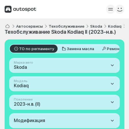
Автосервисы
Техобслуживание
Skoda
Kodiaq
I
Техобслуживание Skoda Kodiaq II (2023-н.в.)
ТО по регламенту
Замена масла
Ремонт
Марка авто
Skoda
Модель
Kodiaq
Поколение
2023-н.в. (II)
Модификация