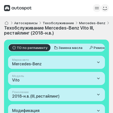
Автосервисы
Техобслуживание
Mercedes-Benz
V
Техобслуживание Mercedes-Benz Vito III,
рестайлинг (2018-н.в.)
ТО по регламенту
Замена масла
Ремонт
Марка авто
Mercedes-Benz
Модель
Vito
Поколение
2018-н.в. (III, рестайлинг)
Модификация