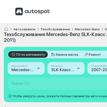
Автосервисы
Техобслуживание
Mercedes-Benz
S
Техобслуживание Mercedes-Benz SLK-Класс A
2011)
ТО по регламенту
Замена масла
Ремонт
Марка авто
Модель
Поколение
Mercedes-Benz
SLK-Класс AMG
Номер ТО
Чтобы увидеть цены, укажите полные параметры авто и но