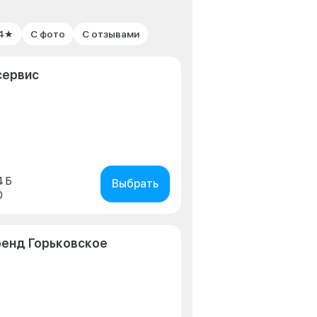
 4★
С фото
С отзывами
сервис
4 Б
Выбрать
0
ренд Горьковское