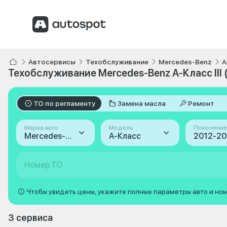
Автосервисы
Техобслуживание
Mercedes-Benz
A
Техобслуживание Mercedes-Benz A-Класс III 
ТО по регламенту
Замена масла
Ремонт
Марка авто
Модель
Поколение
Mercedes-Benz
A-Класс
Номер ТО
Чтобы увидеть цены, укажите полные параметры авто и но
3 сервиса