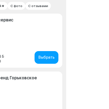
 4★
С фото
С отзывами
сервис
4 Б
Выбрать
0
ренд Горьковское