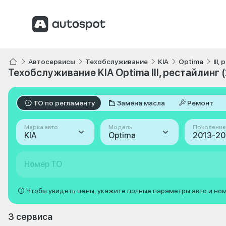
Автосервисы
Техобслуживание
KIA
Optima
III
Техобслуживание KIA Optima III, рестайлинг 
ТО по регламенту
Замена масла
Ремонт
Марка авто
Модель
Поколение
KIA
Optima
Номер ТО
Чтобы увидеть цены, укажите полные параметры авто и но
3 сервиса