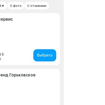
 4★
С фото
С отзывами
сервис
4 Б
Выбрать
0
ренд Горьковское