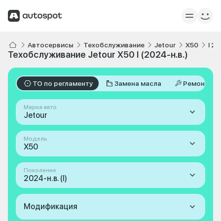
Автосервисы
Техобслуживание
Jetour
X50
I 20
Техобслуживание Jetour X50 I (2024-н.в.)
ТО по регламенту
Замена масла
Ремонт
Марка авто
Jetour
Модель
X50
Поколение
2024-н.в. (I)
Модификация