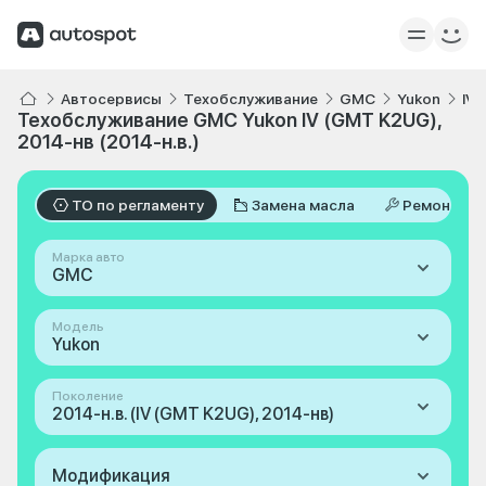
Автосервисы
Техобслуживание
GMC
Yukon
IV 
Техобслуживание GMC Yukon IV (GMT K2UG),
2014-нв (2014-н.в.)
ТО по регламенту
Замена масла
Ремонт
Марка авто
GMC
Модель
Yukon
Поколение
2014-н.в. (IV (GMT K2UG), 2014-нв)
Модификация