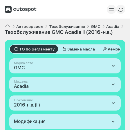
Автосервисы
Техобслуживание
GMC
Acadia
II
Техобслуживание GMC Acadia II (2016-н.в.)
ТО по регламенту
Замена масла
Ремонт
Марка авто
GMC
Модель
Acadia
Поколение
2016-н.в. (II)
Модификация