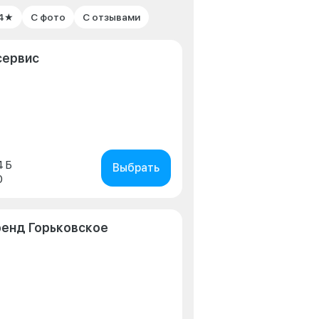
 4★
С фото
С отзывами
сервис
4 Б
Выбрать
0
ренд Горьковское