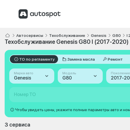
Автосервисы
Техобслуживание
Genesis
G80
I
Техобслуживание Genesis G80 I (2017-2020)
ТО по регламенту
Замена масла
Ремонт
Марка авто
Модель
Поколение
Genesis
G80
2017-202
Номер ТО
Чтобы увидеть цены, укажите полные параметры авто и но
3 сервиса