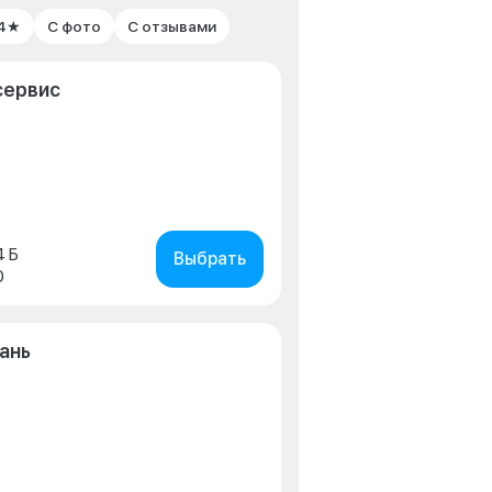
 4★
С фото
С отзывами
сервис
4 Б
Выбрать
0
ань