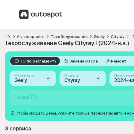
Автосервисы
Техобслуживание
Geely
Cityray
I
Техобслуживание Geely Cityray I (2024-н.в.)
ТО по регламенту
Замена масла
Ремонт
Марка авто
Модель
Поколение
Geely
Cityray
2024-н.в.
Номер ТО
Чтобы увидеть цены, укажите полные параметры авто и но
3 сервиса