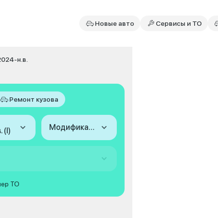
Новые авто
Сервисы и ТО
 2024-н.в.
Ремонт кузова
Модификация
 (I)
мер ТО