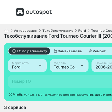
Автосервисы
Техобслуживание
Ford
Tourneo Cou
Техобслуживание Ford Tourneo Courier III (2
ТО по регламенту
Замена масла
Ремонт
Марка авто
Модель
Поколение
Ford
Tourneo Courier
Номер ТО
Чтобы увидеть цены, укажите полные параметры авто и но
3 сервиса