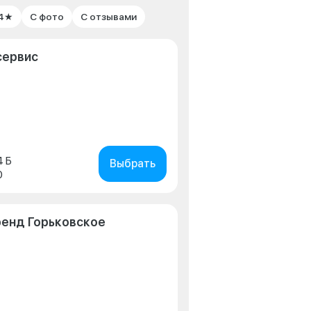
 4★
С фото
С отзывами
сервис
4 Б
Выбрать
0
ренд Горьковское