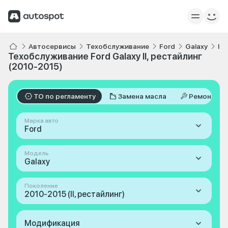
Автосервисы
Техобслуживание
Ford
Galaxy
II
Техобслуживание Ford Galaxy II, рестайлинг
(2010-2015)
ТО по регламенту
Замена масла
Ремонт
Марка авто
Ford
Модель
Galaxy
Поколение
2010-2015 (II, рестайлинг)
Модификация