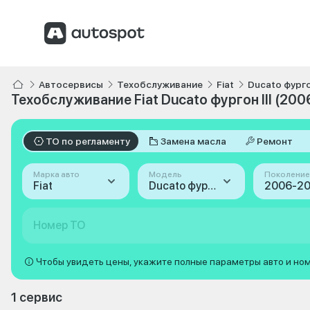
Автосервисы
Техобслуживание
Fiat
Ducato фург
Техобслуживание Fiat Ducato фургон III (200
ТО по регламенту
Замена масла
Ремонт
Марка авто
Модель
Поколение
Fiat
Ducato фургон
Номер ТО
Чтобы увидеть цены, укажите полные параметры авто и но
1 сервис