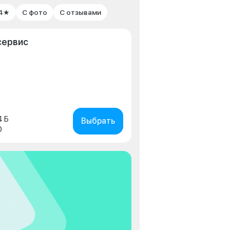
 4★
С фото
С отзывами
сервис
4 Б
Выбрать
0