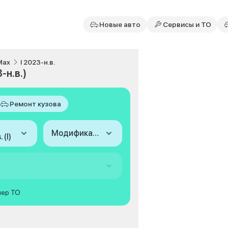
Новые авто
Сервисы и ТО
Max
I 2023-н.в.
-н.в.)
Ремонт кузова
Модификация
 (I)
мер ТО