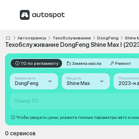
Автосервисы
Техобслуживание
DongFeng
Shine 
Техобслуживание DongFeng Shine Max I (2023
ТО по регламенту
Замена масла
Ремонт
Марка авто
Модель
Поколение
DongFeng
Shine Max
2023-н.в.
Номер ТО
Чтобы увидеть цены, укажите полные параметры авто и но
0 сервисов