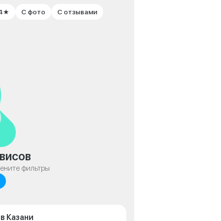
 4★
С фото
С отзывами
висов
мените фильтры
в Казани