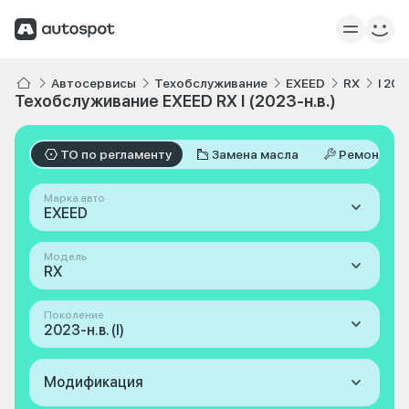
Автосервисы
Техобслуживание
EXEED
RX
I 202
Техобслуживание EXEED RX I (2023-н.в.)
ТО по регламенту
Замена масла
Ремонт
Марка авто
EXEED
Модель
RX
Поколение
2023-н.в. (I)
Модификация