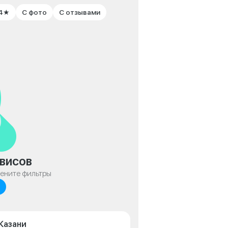
 4★
С фото
С отзывами
висов
мените фильтры
 Казани