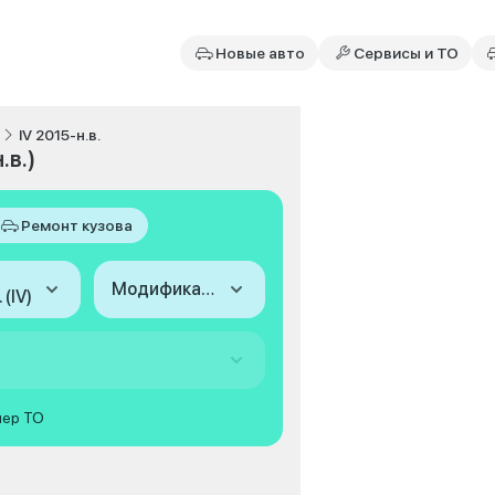
Новые авто
Сервисы и ТО
IV 2015-н.в.
.в.)
Ремонт кузова
Модификация
 (IV)
мер ТО