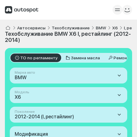
Автосервисы
Техобслуживание
BMW
X6
I, рес
Техобслуживание BMW X6 I, рестайлинг (2012-
2014)
ТО по регламенту
Замена масла
Ремонт
Марка авто
BMW
Модель
X6
Поколение
2012-2014 (I, рестайлинг)
Модификация