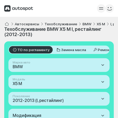
Автосервисы
Техобслуживание
BMW
X5 M
I, р
Техобслуживание BMW X5 M I, рестайлинг
(2012-2013)
ТО по регламенту
Замена масла
Ремонт
Марка авто
BMW
Модель
X5 M
Поколение
2012-2013 (I, рестайлинг)
Модификация