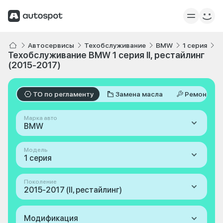
Автосервисы
Техобслуживание
BMW
1 серия
I
Техобслуживание BMW 1 серия II, рестайлинг
(2015-2017)
ТО по регламенту
Замена масла
Ремонт
Марка авто
BMW
Модель
1 серия
Поколение
2015-2017 (II, рестайлинг)
Модификация