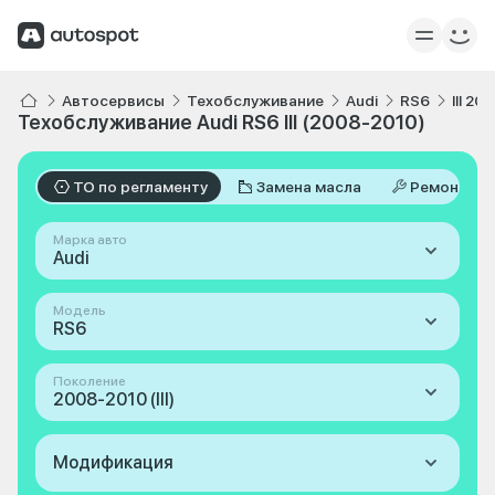
Автосервисы
Техобслуживание
Audi
RS6
III 2
Техобслуживание Audi RS6 III (2008-2010)
ТО по регламенту
Замена масла
Ремонт
Марка авто
Audi
Модель
RS6
Поколение
2008-2010 (III)
Модификация