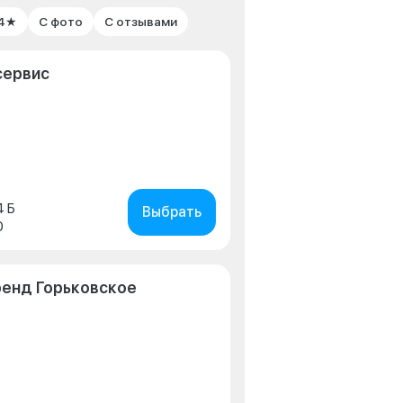
 4★
С фото
С отзывами
сервис
4 Б
Выбрать
0
ренд Горьковское