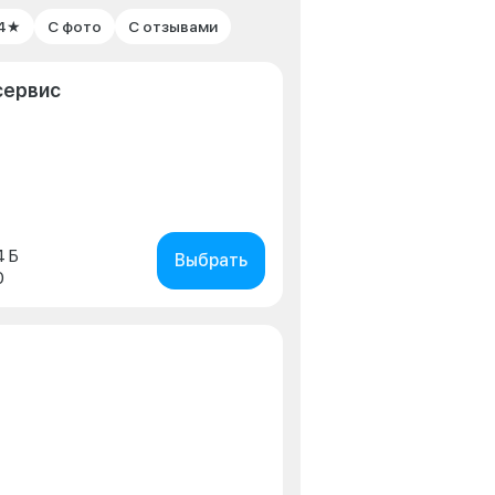
 4★
С фото
С отзывами
сервис
4 Б
Выбрать
0