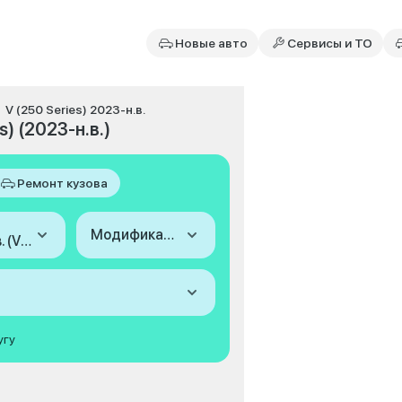
Новые авто
Сервисы и ТО
V (250 Series) 2023-н.в.
s) (2023-н.в.)
Ремонт кузова
Модификация
2023-н.в. (V (250 Series))
угу