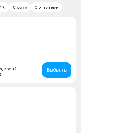
 4★
С фото
С отзывами
а, корп.1
Выбрать
0