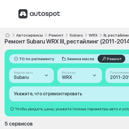
Автосервисы
Ремонт
Subaru
WRX
III, рестайли
Ремонт Subaru WRX III, рестайлинг (2011-201
ТО по регламенту
Замена масла
Ремонт
Марка авто
Модель
Поколение
Subaru
WRX
Укажите, что отремонтировать
Чтобы увидеть цены, укажите полные параметры авто и усл
5 сервисов