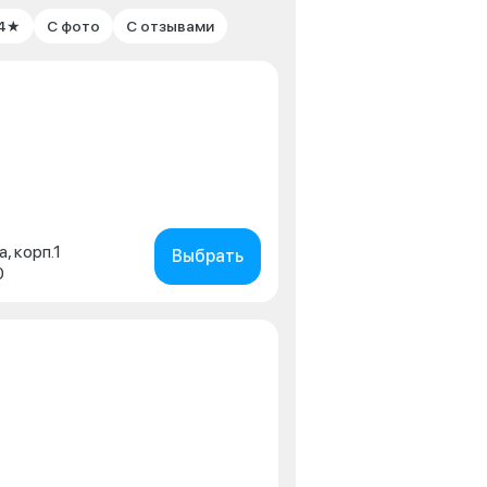
 4★
С фото
С отзывами
а, корп.1
Выбрать
0