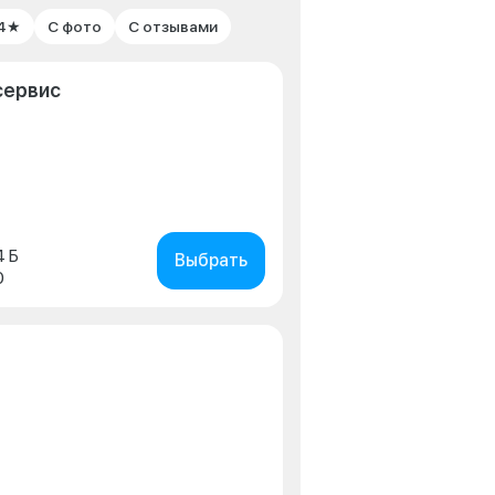
 4★
С фото
С отзывами
сервис
4 Б
Выбрать
0