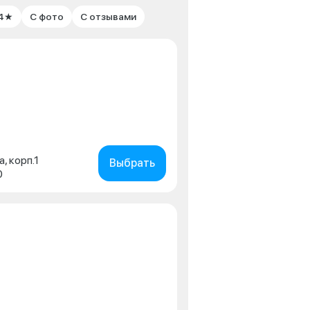
 4★
С фото
С отзывами
а, корп.1
Выбрать
0