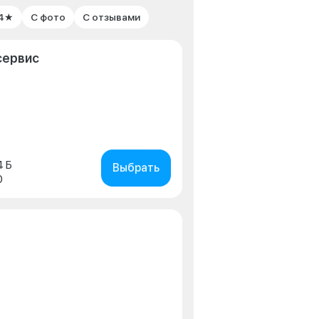
 4★
С фото
С отзывами
сервис
4 Б
Выбрать
0