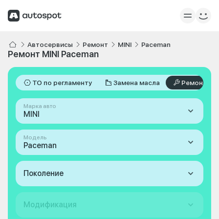
Автосервисы
Ремонт
MINI
Paceman
Ремонт MINI Paceman
ТО по регламенту
Замена масла
Ремонт
Марка авто
MINI
Модель
Paceman
Поколение
Модификация