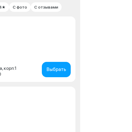
 4★
С фото
С отзывами
а, корп.1
Выбрать
0