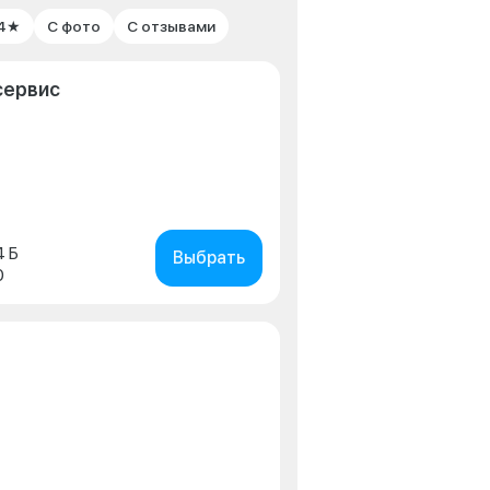
 4★
С фото
С отзывами
сервис
4 Б
Выбрать
0