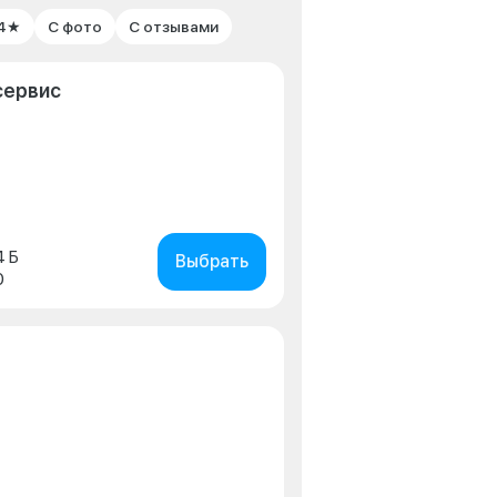
 4★
С фото
С отзывами
сервис
4 Б
Выбрать
0