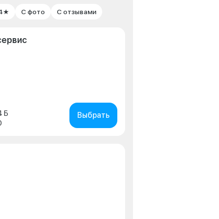
 4★
С фото
С отзывами
сервис
4 Б
Выбрать
0