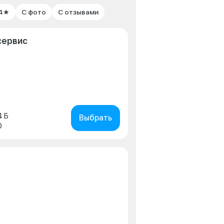
 4★
С фото
С отзывами
сервис
4 Б
Выбрать
0