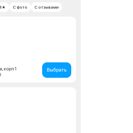
 4★
С фото
С отзывами
а, корп.1
Выбрать
0