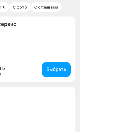
 4★
С фото
С отзывами
сервис
4 Б
Выбрать
0