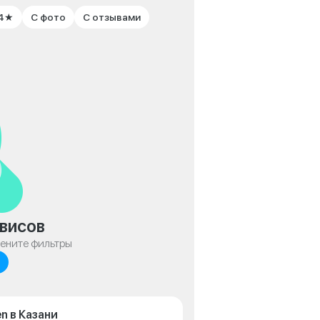
 4★
С фото
С отзывами
висов
мените фильтры
n в Казани