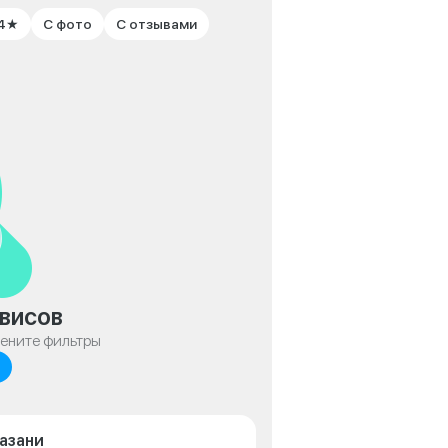
 4★
С фото
С отзывами
висов
мените фильтры
Казани