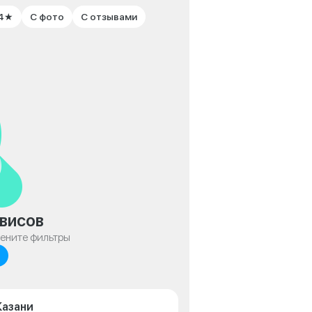
 4★
С фото
С отзывами
висов
мените фильтры
Казани