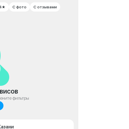
 4★
С фото
С отзывами
висов
мените фильтры
Казани