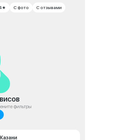
 4★
С фото
С отзывами
висов
мените фильтры
 Казани