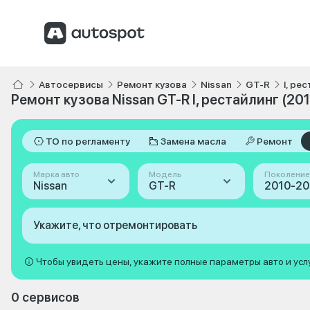
Автосервисы
Ремонт кузова
Nissan
GT-R
I, ре
Ремонт кузова Nissan GT-R I, рестайлинг (20
ТО по регламенту
Замена масла
Ремонт
Марка авто
Модель
Поколение
Nissan
GT-R
Укажите, что отремонтировать
Чтобы увидеть цены, укажите полные параметры авто и усл
0 сервисов