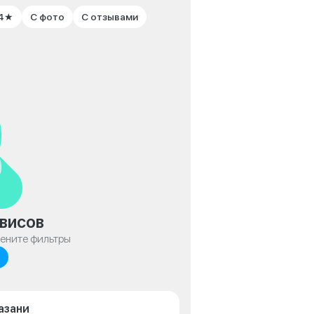
 4★
С фото
С отзывами
висов
мените фильтры
азани