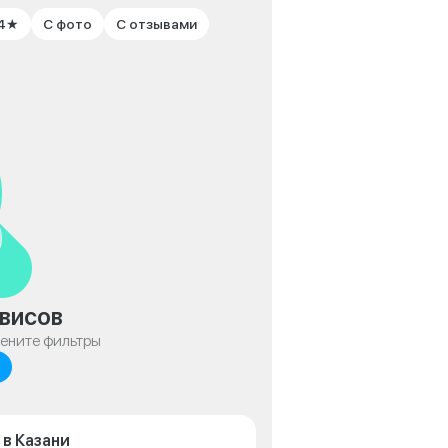
 4★
С фото
С отзывами
висов
мените фильтры
 в Казани