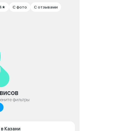
 4★
С фото
С отзывами
висов
мените фильтры
 в Казани