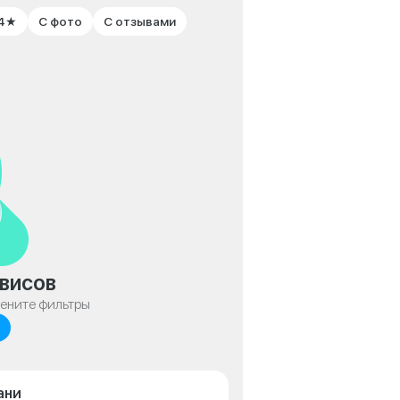
 4★
С фото
С отзывами
висов
мените фильтры
ани