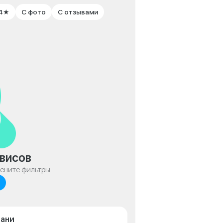
 4★
С фото
С отзывами
висов
мените фильтры
зани