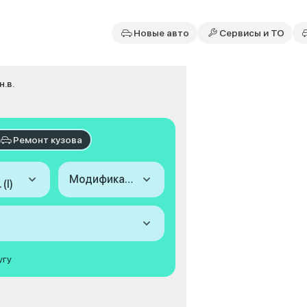
Новые авто
Сервисы и ТО
н.в.
Ремонт кузова
Модификация
(I)
угу