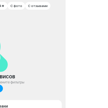
 4★
С фото
С отзывами
висов
мените фильтры
зани