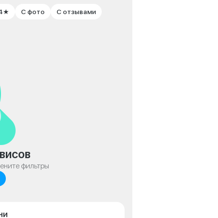
 4★
С фото
С отзывами
висов
мените фильтры
ни