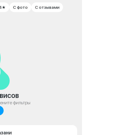
 4★
С фото
С отзывами
висов
мените фильтры
азани