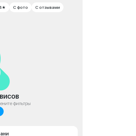
 4★
С фото
С отзывами
висов
мените фильтры
зани