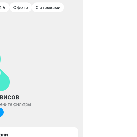
 4★
С фото
С отзывами
висов
мените фильтры
ани